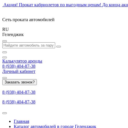
Акция! Прокат кабриолетов по выгодным ценам!
До конца ак
Сеть проката автомобилей
RU
Геленджик
Калькулятор
аренды
8 (938) 404-87-38
Личный кабинет
Заказать звонок?
8 (938) 404-87-38
8 (938) 404-87-38
Главная
Каталог автомобилей в городе Геленджик